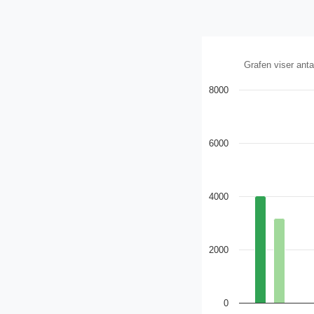
Grafen viser ant
8000
6000
4000
2000
0